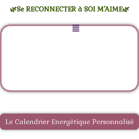
🌿Se RECONNECTER à SOI M’AIME🌿
Le Calendrier Energétique Personnalisé