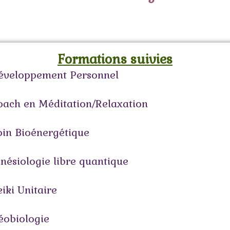
Formations suivies
éveloppement Personnel
oach en Méditation/Relaxation
oin Bioénergétique
inésiologie libre quantique
iki Unitaire
éobiologie