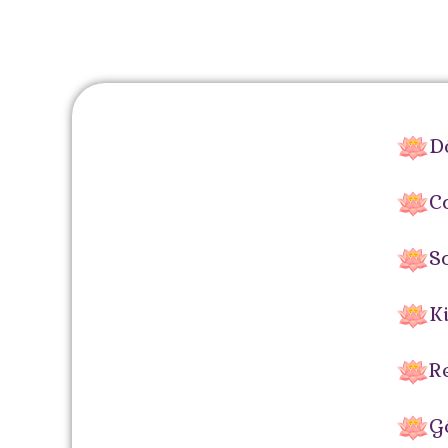
D
C
S
K
Re
G