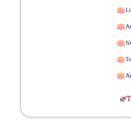
L
A
N
T
A
🌿T