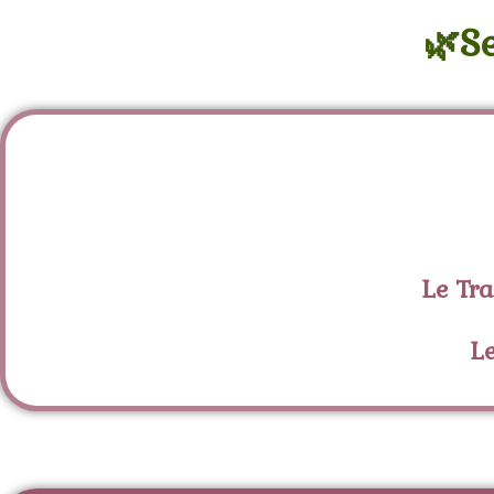
🌿S
Le Tra
L