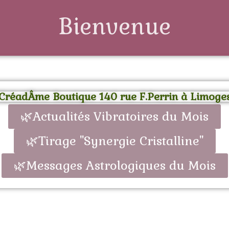
Bienvenue
CréadÂme Boutique 140 rue F.Perrin à Limoge
🌿Actualités Vibratoires du Mois
🌿Tirage "Synergie Cristalline"
🌿Messages Astrologiques du Mois