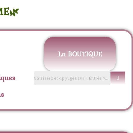
ME🌿
La BOUTIQUE
iques
ns