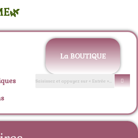
ME🌿
La BOUTIQUE
iques
ns