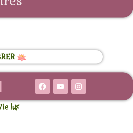
ires
BRER
ie !🌿