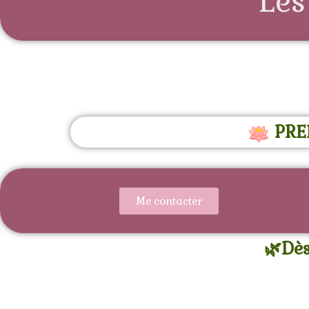
Les
PRE
Me contacter
🌿Dès