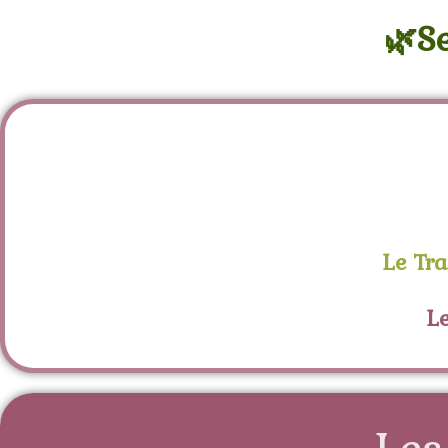
🌿S
Le Tra
L