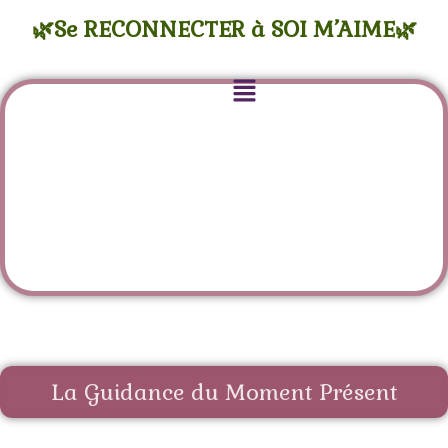
🌿Se RECONNECTER à SOI M’AIME🌿
La Guidance du Moment Présent