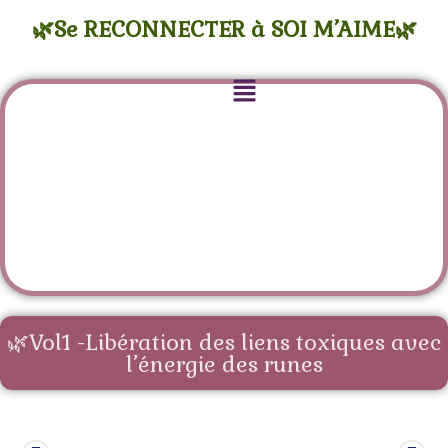
🌿Se RECONNECTER à SOI M’AIME🌿
🌿Vol1 -Libération des liens toxiques avec
l’énergie des runes